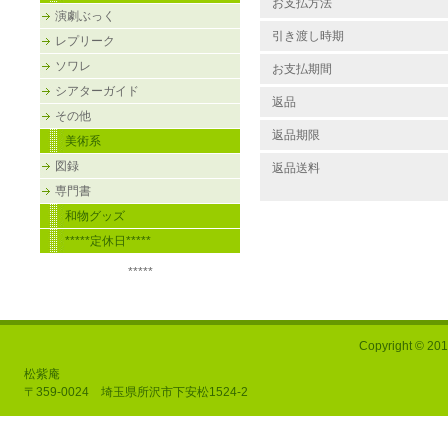
お支払方法
演劇ぶっく
引き渡し時期
レプリーク
ソワレ
お支払期間
シアターガイド
返品
その他
返品期限
美術系
図録
返品送料
専門書
和物グッズ
*****定休日*****
*****
Copyright © 201
松紫庵
〒359-0024 埼玉県所沢市下安松1524-2