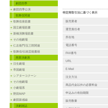
劇団四季
劇団四季公演
特定商取引法に基づく表示
歌舞伎関連
販売業者
歌舞伎座筋書
国立劇場筋書
運営責任者
新橋演舞場筋書
所在地
その他劇場
電話番号
仁左衛門/玉三郎関連
歌舞伎/伝統芸能書籍
FAX番号
商業演劇系
URL
日生劇場
E-Mail
帝国劇場
シアターコクーン
注文方法
その他劇場
商品代金以外の必要料金
小劇場系
申込みの有効期限
野田MAP
劇団新感線
販売数量
演劇雑誌