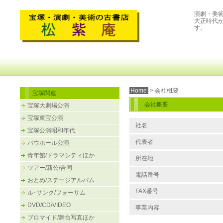
演劇・美
大正時代
す。
Home
> 会社概要
宝塚関連
会社概要
宝塚大劇場公演
宝塚東宝公演
社名
宝塚公演昭和年代
代表者
バウホール公演
青年館/ドラマシティほか
所在地
ツアー/新公/合同
電話番号
おとめ/ステージアルバム
FAX番号
ル･サンク/フォーサム
DVD/CD/VIDEO
事業内容
ブロマイド/舞台写真ほか